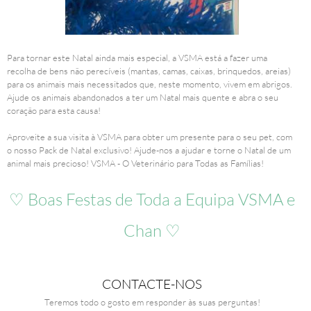
Para tornar este Natal ainda mais especial, a VSMA está a fazer uma
recolha de bens não perecíveis (mantas, camas, caixas, brinquedos, areias)
para os animais mais necessitados que, neste momento, vivem em abrigos.
Ajude os animais abandonados a ter um Natal mais quente e abra o seu
coração para esta causa!
Aproveite a sua visita à VSMA para obter um presente para o seu pet, com
o nosso Pack de Natal exclusivo! Ajude-nos a ajudar e torne o Natal de um
animal mais precioso! VSMA - O Veterinário para Todas as Famílias!
♡ Boas Festas de Toda a Equipa VSMA e
Chan ♡
CONTACTE-NOS
Teremos todo o gosto em responder às suas perguntas!