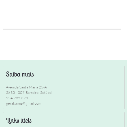
Saiba mais
Avenida Santa Maria 25-A
2830 - 007 Barreiro, Setúbal
924 285 828
geral.vsma@gmail.com
Links úteis